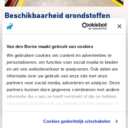
Beschikbaarheid grondstoffen
onder druk
08-03-2021
Op dit moment lopen de kosten voor de grondstoffen zeer sterk
Van den Borne maakt gebruik van cookies
op. Door deze grote instabiliteit worden wij geconfronteerd met forse
We gebruiken cookies om content en advertenties te
prijsverhogingen.
personaliseren, om functies voor social media te bieden
en om ons websiteverkeer te analyseren. Ook delen we
Daarnaast verwachten wij door deze instabiele markt in de nabije
informatie over uw gebruik van onze site met onze
toekomst extra prijsverhogingen. Wij zullen u hier zo snel mogelijk
partners voor social media, adverteren en analyse. Deze
over informeren.
partners kunnen deze gegevens combineren met andere
informatie die u aan ze heeft verstrekt of die ze hebben
Terug naar het nieuwsoverzicht
verzameld op basis van uw gebruik van hun services. U
gaat akkoord met onze cookies als u onze website blijft
gebruiken.
Cookies gedeeltelijk uitschakelen
Homepage
Nieuws
Beschikbaarheid grondstoffen onder druk