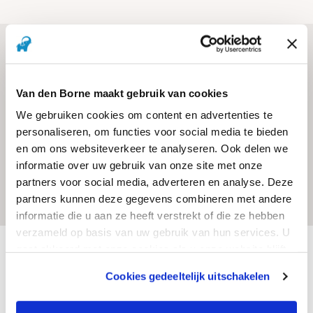
Kassproeiers
Kassproeiers zijn speciaal ontwikkeld voor de beregening en
bevochtiging van gewassen in kassen en tunnels. Ze zorgen voor een
Van den Borne maakt gebruik van cookies
fijne, gelijkmatige nevel die bijdraagt aan een stabiel kasklimaat en
We gebruiken cookies om content en advertenties te
een gezonde plantengroei. Van den Borne biedt een compleet
personaliseren, om functies voor social media te bieden
assortiment aan sproeiers voor verschillende waterafgiftes en
en om ons websiteverkeer te analyseren. Ook delen we
drukniveaus voor nauwkeurige afstemming op elke teelt. De
informatie over uw gebruik van onze site met onze
producten zijn eenvoudig te installeren, betrouwbaar in gebruik en
partners voor social media, adverteren en analyse. Deze
bestand tegen de omstandigheden in de kas – voor een optimale groei
met minimaal waterverbruik.
partners kunnen deze gegevens combineren met andere
informatie die u aan ze heeft verstrekt of die ze hebben
verzameld op basis van uw gebruik van hun services. U
Homepage
Assortiment
Beregeningssystemen
gaat akkoord met onze cookies als u onze website blijft
gebruiken.
Sproeiers
Kassproeiers
Cookies gedeeltelijk uitschakelen
Contact
We werken samen met
12 derden
die uw gegevens