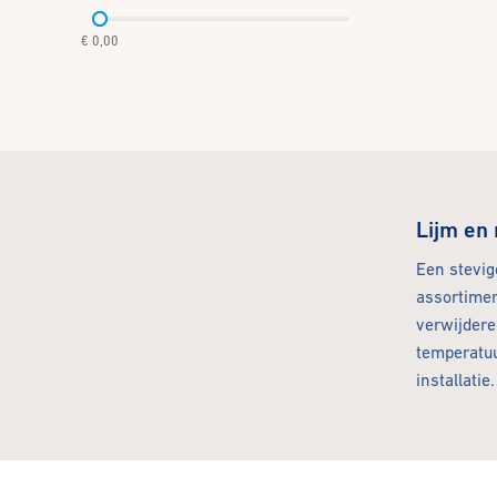
€ 0,00
Lijm en 
Een stevig
assortimen
verwijdere
temperatuu
installatie.