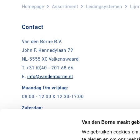
Homepage
Assortiment
Leidingsystemen
Lijm
Contact
Van den Borne B.V.
John F. Kennedylaan 79
NL-5555 XC Valkenswaard
T.
+31 (0)40 - 201 68 66
E.
info@vandenborne.nl
Maandag t/m vrijdag:
08:00 - 12:00 & 12:30-17:00
Zaterdag:
Gesloten
Van den Borne maakt geb
We gebruiken cookies om c
Gesloten
te bieden en om ons websi