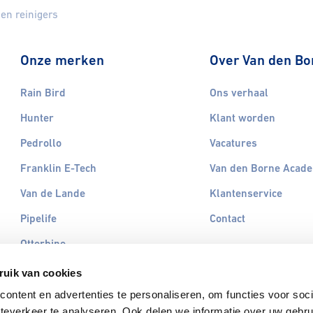
 en reinigers
Onze merken
Over Van den Bo
Rain Bird
Ons verhaal
Hunter
Klant worden
Pedrollo
Vacatures
Franklin E-Tech
Van den Borne Acad
Van de Lande
Klantenservice
Pipelife
Contact
Otterbine
Vyrsa
ruik van cookies
Filterbuis
ontent en advertenties te personaliseren, om functies voor soc
teverkeer te analyseren. Ook delen we informatie over uw gebru