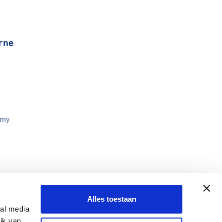
rne
emy
Alles toestaan
ial media
ik van