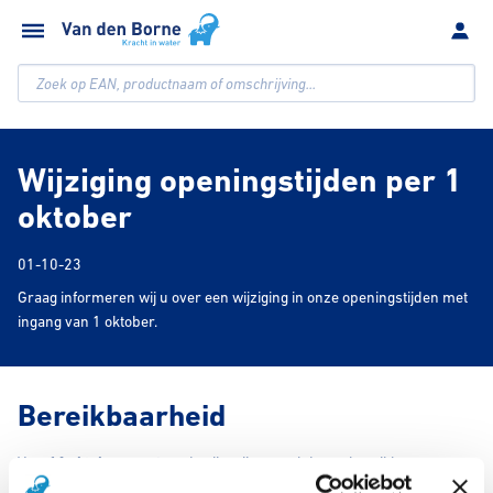
Zoek op EAN, productnaam of omschrijving...
Wijziging openingstijden per 1
oktober
01-10-23
Graag informeren wij u over een wijziging in onze openingstijden met
ingang van 1 oktober.
Bereikbaarheid
Vanaf
1 oktober
aanstaande zijn wij op werkdagen bereikbaar van
08.00u tot 12.00u
en van
12.30u tot 17.00u
. Dit geldt zowel voor