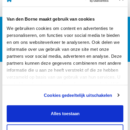
onze kantoortijden als voor onze afhaalbalie.
Van den Borne maakt gebruik van cookies
Terug naar het nieuwsoverzicht
We gebruiken cookies om content en advertenties te
personaliseren, om functies voor social media te bieden
en om ons websiteverkeer te analyseren. Ook delen we
Terug naar het nieuwsoverzicht
informatie over uw gebruik van onze site met onze
partners voor social media, adverteren en analyse. Deze
partners kunnen deze gegevens combineren met andere
informatie die u aan ze heeft verstrekt of die ze hebben
Homepage
Nieuws
Wijziging openingstijden
verzameld op basis van uw gebruik van hun services. U
Contact
gaat akkoord met onze cookies als u onze website blijft
gebruiken.
Van den Borne B.V.
Cookies gedeeltelijk uitschakelen
John F. Kennedylaan 79
We werken samen met
12 derden
die uw gegevens
NL-5555 XC Valkenswaard
kunnen ontvangen en verwerken.
Alles toestaan
T.
+31 (0)40 - 201 68 66
E.
info@vandenborne.nl