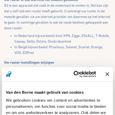
Dit is een apparaat dat vaak in de meterkast te vinden is. Het kan zijn
dat u zelf ooit een router heeft gekocht. U ontvangt uw router in de
meeste gevallen via uw internet provider om daarmee op het internet
te gaan. In sommige gevallen is ook de vaste telefoon gekoppeld aan
deze router.
In Nederland bijvoorbeeld door KPN, Ziggo, XS4ALL, T-Mobile,
Caiway, Delta, Online, Onsbrabantnet
In België bijvoorbeeld: Proximus, Telenet, Scarlet, Orange,
VOO, EDPnet
Uw router instellingen wijzigen
In de meeste gevallen maken routers gebruik van het 5 GHz netwerk
van uw router. De Rain Bird LNK WiFi module werkt alleen op het 2.4
GHz netwerk. Via de instellingen van uw router of ook wel modem
genoemd kunt u een extra wifi netwerk aanmaken of een gastnetwerk.
Voor dit extra netwerk kunt u in de meeste gevallen kiezen voor (1)
Van den Borne maakt gebruik van cookies
alleen 2.4 GHz (2) alleen 5 GHz of (3) allebei. Kies in dit geval alleen
We gebruiken cookies om content en advertenties te
voor het 2.4 GHz netwerk. Kies een wachtwoord. Maak vervolgens
personaliseren, om functies voor social media te bieden
connectie met de Rain Bird LNK WiFi module met dit 2.4 GHz. Gebruik
en om ons websiteverkeer te analyseren. Ook delen we
bijvoorbeeld als WiFi naam: 24. GHz Rain Bird zodat u het normale