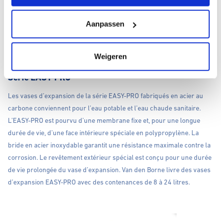
qui les rend parfaits pour une utilisation avec des chaudières, mais
également en combinaison avec des pompes ou pour prévenir les
Aanpassen
coups de bélier. Van den Borne livre des vases d’expansion WATER-
PRO avec des contenances de 5 à 24 litres.
Weigeren
Série EASY-PRO
Les vases d’expansion de la série EASY-PRO fabriqués en acier au
carbone conviennent pour l’eau potable et l’eau chaude sanitaire.
L’EASY-PRO est pourvu d’une membrane fixe et, pour une longue
durée de vie, d’une face intérieure spéciale en polypropylène. La
bride en acier inoxydable garantit une résistance maximale contre la
corrosion. Le revêtement extérieur spécial est conçu pour une durée
de vie prolongée du vase d’expansion. Van den Borne livre des vases
d’expansion EASY-PRO avec des contenances de 8 à 24 litres.