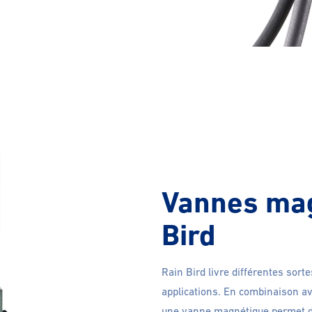
Vannes mag
Bird
Rain Bird livre différentes sor
applications. En combinaison a
une vanne magnétique permet d’o