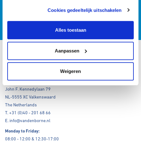
Back to news overview
gebruiken.
Cookies gedeeltelijk uitschakelen
We werken samen met
12 derden
die uw gegevens
Back to news overview
kunnen ontvangen en verwerken.
Alles toestaan
Homepage
News
Aanpassen
Van den Borne Group and Rutec Group join forces
Contact details
Weigeren
Van den Borne B.V.
John F. Kennedylaan 79
NL-5555 XC Valkenswaard
The Netherlands
T. +31 (0)40 - 201 68 66
E. info@vandenborne.nl
Monday to Friday:
08:00 - 12:00 & 12:30-17:00