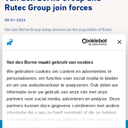
Rutec Group join forces
08-01-2026
Van den Borne Group today announces the acquisition of Rutec
Group. By joining forces, both companies create a solid foundation for
further growth in the irrigation market across the United Kingdom,
the Benelux and the DACH region, driven by synergy, collaboration
and shared expertise.
Van den Borne maakt gebruik van cookies
Moreover, this integration delivers significant benefits, which directly
We gebruiken cookies om content en advertenties te
benefit customers, suppliers, and employees.
personaliseren, om functies voor social media te bieden
The new organization includes:
Van den Borne NL
,
Van den Borne
en om ons websiteverkeer te analyseren. Ook delen we
GmbH
,
KAR UK
,
Power Plastics NL
,
Penny UK
en
Rutec Engineering
informatie over uw gebruik van onze site met onze
NL
.
partners voor social media, adverteren en analyse. Deze
partners kunnen deze gegevens combineren met andere
View the full press release
here
.
informatie die u aan ze heeft verstrekt of die ze hebben
verzameld op basis van uw gebruik van hun services. U
gaat akkoord met onze cookies als u onze website blijft