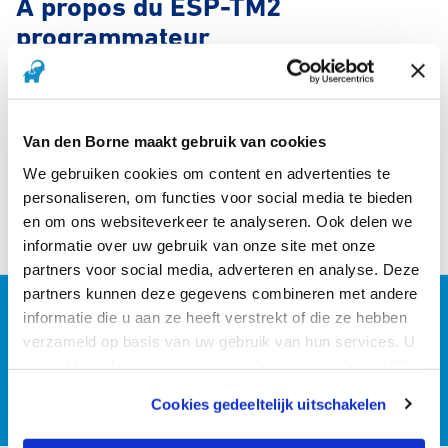
À propos du ESP-TM2
programmateur
Disponible en version 4, 6, 8 et 12 stations.
Disponible en version extérieure et intérieure.
Facile à programmer et à installer.
Van den Borne maakt gebruik van cookies
Programmation facile en seulement 3 étapes.
3 Programmes disponibles (A, B, C) avec jusqu’à 4 heures de
We gebruiken cookies om content en advertenties te
démarrage pour chaque programme.
personaliseren, om functies voor social media te bieden
L’arrosage manuel peut être appliqué comme un cycle
en om ons websiteverkeer te analyseren. Ook delen we
complet ou comme un seul groupe.
informatie over uw gebruik van onze site met onze
partners voor social media, adverteren en analyse. Deze
partners kunnen deze gegevens combineren met andere
informatie die u aan ze heeft verstrekt of die ze hebben
Programmation
verzameld op basis van uw gebruik van hun services. U
gaat akkoord met onze cookies als u onze website blijft
gebruiken.
Programmation de base
Programmation avancé
Cookies gedeeltelijk uitschakelen
We werken samen met
12 derden
die uw gegevens